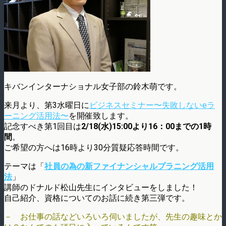
キバンインターナショナル女子部の鈴木萌です。
来月より、第3水曜日に
ビジネスセミナー〜失敗しないeラ
ーニング活用法〜
を開催致します。
記念すべき第1回目は
2/18(水)15:00より16：00までの1時
間
。
ご希望の方へは16時より30分質疑応答時間です。
テーマは「
社員の為の新ファイナンシャルプラニング活用
法
」
講師のドナルド松山先生にインタビューをしました！
自己紹介、資格についてのお話に続き第三弾です。
－ お仕事の話などいろいろ伺いましたが、先生の趣味とか