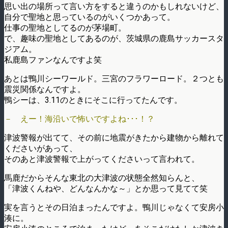
思い出の場所って言い方をすると違うのかもしれないけど、
自分で聖地と思っているのがいくつかあって。
仕事の聖地としてるのが茅場町。
で、趣味の聖地としてあるのが、茨城県の鹿島サッカースタ
ジアム。
私鹿島ファンなんですよ笑
あとは鴨川シーワールド。三宮のフラワーロード。２つとも
震災関係なんですよ。
鴨シーは、3.11のときにそこに行ってたんです。
－ えー！海沿いで怖いですよね･･･！？
津波警報が出てて、その前に地震がきたから建物から離れて
くださいがあって、
そのあと津波警報で上がってくださいって言われて。
馬鹿だからそんな東北の大津波の状態全然知らんと、
「津波くんねや、どんなんかな～」とか思って見てて笑
実を言うとその日泊まったんですよ。鴨川じゃなくて安房小
湊に。