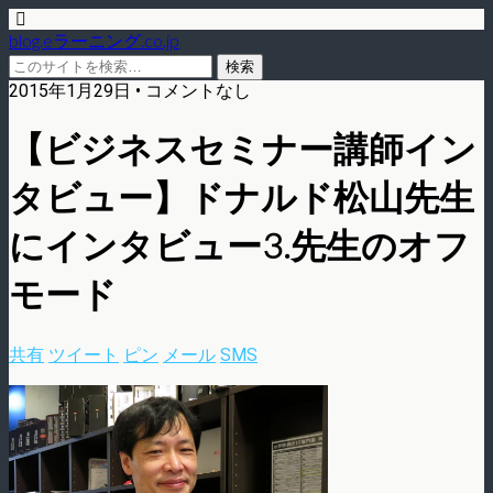
blog.eラーニング.co.jp
2015年1月29日 • コメントなし
【ビジネスセミナー講師イン
タビュー】ドナルド松山先生
にインタビュー3.先生のオフ
モード
共有
ツイート
ピン
メール
SMS