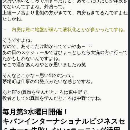
安房小湊のところで泊まったけど、あそこだけたしか津波き
てないんですよね、外房って。
上総一ノ宮より北側の方がきてて、内房もきてるんですよね
たしかね。
－ 内房は逆に地盤が緩んで液状化とかが多かったですね。
そうですよね。
なので、あそこだけ助かってていやあ～･･･
あの日のスケジュールではひょっとしたら大洗の方に行って
たかもしれないんですよね。
そこで運があんねやとか思いましたね笑
そんなとこかな～思い出の地って。
茅場町は仕事の出発点みたいな感じですね。
あとFPの真髄を学んだところは東中野で、
役者としての真髄を学んだところは中野ですね。
毎月第3水曜日開催！
キバンインターナショナルビジネスセ