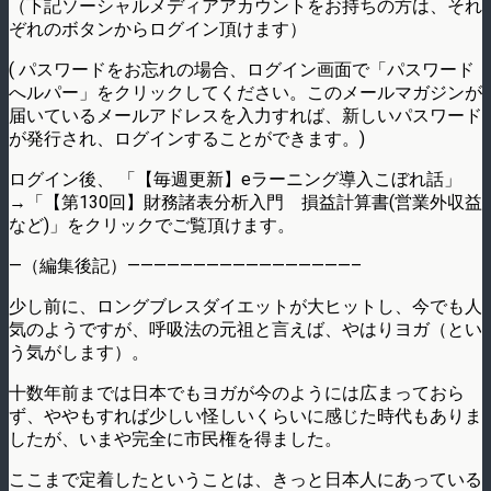
（下記ソーシャルメディアアカウントをお持ちの方は、それ
ぞれのボタンからログイン頂けます）
( パスワードをお忘れの場合、ログイン画面で「パスワード
へルパー」をクリックしてください。このメールマガジンが
届いているメールアドレスを入力すれば、新しいパスワード
が発行され、ログインすることができます。)
ログイン後、 「【毎週更新】eラーニング導入こぼれ話」
→「【第130回】財務諸表分析入門 損益計算書(営業外収益
など)」をクリックでご覧頂けます。
—（編集後記）—————————————————–
少し前に、ロングブレスダイエットが大ヒットし、今でも人
気のようですが、呼吸法の元祖と言えば、やはりヨガ（とい
う気がします）。
十数年前までは日本でもヨガが今のようには広まっておら
ず、ややもすれば少しい怪しいくらいに感じた時代もありま
したが、いまや完全に市民権を得ました。
ここまで定着したということは、きっと日本人にあっている