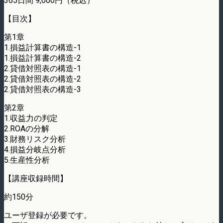
365日間 9,000円（税込）
【目次】
第1章
1.損益計算書の構造-1
1.損益計算書の構造-2
2.貸借対照表の構造-1
2.貸借対照表の構造-2
2.貸借対照表の構造-3
第2章
1.収益力の判定
2.ROAの分解
3.財務リスク分析
4.損益分岐点分析
5.生産性分析
【講座収録時間】
約150分
ユーザ登録が必要です。