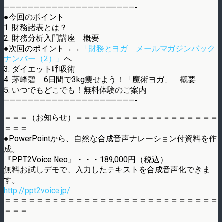
——————————————————————-
●今回のポイント
1. 財務諸表とは？
2. 財務分析入門講座 概要
●次回のポイント→→
「財務とヨガ メールマガジンバック
ナンバー（2）」
へ
3. ダイエット呼吸術
4. 茅峰碧 6日間で3kg痩せよう！「魔術ヨガ」 概要
5. いつでもどこでも！無料体験のご案内
——————————————————————-
＝＝＝（お知らせ）＝＝＝＝＝＝＝＝＝＝＝＝＝＝＝＝＝＝
＝＝＝
●PowerPointから、自然な合成音声ナレーション付資料を作
成。
『PPT2Voice Neo』・・・189,000円（税込）
無料お試しデモで、入力したテキストを合成音声化できま
す。
http://ppt2voice.jp/
＝＝＝＝＝＝＝＝＝＝＝＝＝＝＝＝＝＝＝＝＝＝＝＝＝＝＝
＝＝＝