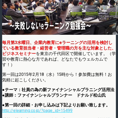
毎月第3水曜日、企業内教育にeラーニングの活用を検討し
ている教育担当者・経営者・管理職の方を主な対象とした、
ビジネスセミナー
を東京の千代田区で開催しています。（学
習や教育に熱心な方であれば、どなたでもウェルカムで
す！）
第一回は2015年2月18（水）15時から！参加費は無料！お
気軽に起こしください。
●テーマ：社員の為の新ファイナンシャルプラニング活用法
●講師：ファイナンシャルプランナー ドナルド松山氏
●第一回の詳細・お申し込みは下記よりお願い致します。
http://elearning.co.jp/?page_id=15499