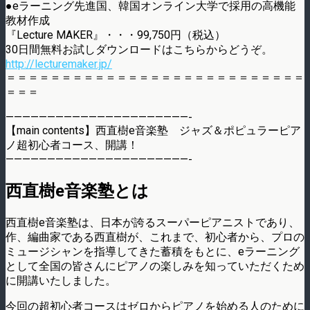
●eラーニング先進国、韓国オンライン大学で採用の高機能
教材作成
『Lecture MAKER』・・・99,750円（税込）
30日間無料お試しダウンロードはこちらからどうぞ。
http://lecturemaker.jp/
＝＝＝＝＝＝＝＝＝＝＝＝＝＝＝＝＝＝＝＝＝＝＝＝＝＝＝
＝＝＝
——————————————————————-
【main contents】西直樹e音楽塾 ジャズ＆ポピュラーピア
ノ超初心者コース、開講！
——————————————————————-
西直樹e音楽塾とは
西直樹e音楽塾は、日本が誇るスーパーピアニストであり、
作、編曲家である西直樹が、これまで、初心者から、プロの
ミュージシャンを指導してきた蓄積をもとに、eラーニング
として全国の皆さんにピアノの楽しみを知っていただくため
に開講いたしました。
今回の超初心者コースはゼロからピアノを始める人のために