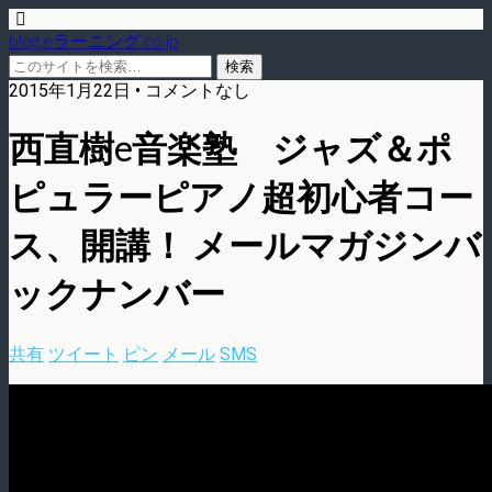
blog.eラーニング.co.jp
2015年1月22日 • コメントなし
西直樹e音楽塾 ジャズ＆ポ
ピュラーピアノ超初心者コー
ス、開講！ メールマガジンバ
ックナンバー
共有
ツイート
ピン
メール
SMS