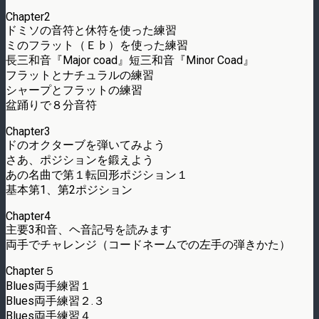
Chapter2
ドミソの音符と休符を使った練習
ミのフラット（Ｅ♭）を使った練習
長三和音『Major coad』短三和音『Minor Coad』
フラットとナチュラルの練習
シャープとフラットの練習
盆踊りで８分音符
Chapter3
ドのオクターブを弾いてみよう
さあ、ポジションを鍛えよう
あの名曲で第１転回形ポジション１
基本第1、第2ポジション
Chapter4
主要3和音、ヘ音記号を読みます
両手でチャレンジ（コードネームでの左手の弾きかた）
Chapter５
Blues両手練習１
Blues両手練習２.３
Blues両手練習４