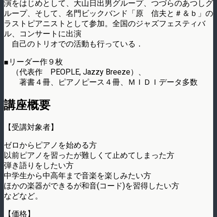
演をはじめとして、大山日出男グループ、つづらのあつしグ
ループ、そして、名門ビックバンド「原 信夫と＃＆ｂ」の
ラストピアニストとして参加。全国のジャズフェスティバ
ル、コンサートに出演
自己のトリオでの活動も行っている．
■リーダー作９枚
（代表作 PEOPLE, Jazzy Breeze）、
著書４冊、ピアノピース４冊、ＭＩＤＩデータ多数
講座概要
【受講対象者】
ゼロからピアノを始める方
以前ピアノを習ったが難しくて止めてしまった方
弾き語りをしたい方
中学生から中高年まで音楽を楽しみたい方
ほかの楽器ができるが和音(コード)を習得したい方
などなど。
【価格】