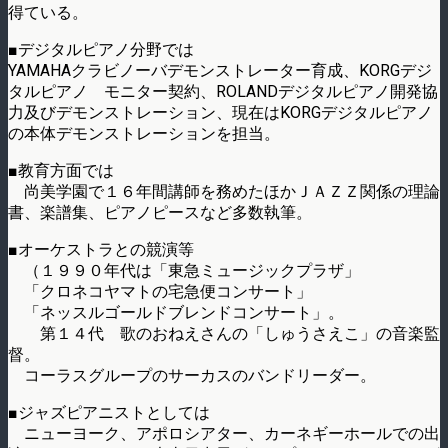
得ている。
■デジタルピアノ分野では
YAMAHAクラビノーバデモンストレーター育成、KORGデジ
タルピアノ モニター契約、ROLANDデジタルピアノ開発協
力及びデモンストレーション、現在はKORGデジタルピアノ
の本体デモンストレーションを担当。
■教育方面では
尚美学園で１６年間講師を務めたほかＪＡＺＺ関係の理論
書、楽譜集、ピアノピースなど多数執筆。
■オーケストラとの競演等
（１９９０年代は「東急ミュージックプラザ」
「クロネコヤマトの宅急便コンサート」
「ネッスルゴールドブレンドコンサート」。
第１４代 歌のおねえさんの「しゅうさえこ」の音楽監
督。
コーラスグループのサーカスのバンドリーダー。
■ジャズピアニストとしては
ニューヨーク、アポロシアター、カーネギーホールでの出