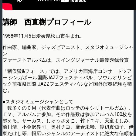
講師 西直樹プロフィール
1958年11月5日愛媛県松山市生まれ。
作曲家、編曲家、ジャズピアニスト、スタジオミュージシャ
ン
ファーストアルバムは、スイングジャーナル最優秀録音賞
「猪俣猛&フォース」では、アメリカ西海岸コンサートツア
ー.シンガポール国際JAZZフェスティバル、ソウルオリンピ
ック前夜祭国際 JAZZフェスティバルなど国外演奏経験を積
む。
■スタジオミュージシャンとして
数多くのＣＭ（代表作曲はロッテのキシリトールガム）、
ＴＶ、アルバムに参加。その作品数は参加アルバム100枚を
超える。サーカス、しゅうさえこ、竹下ユキ、天童よしみ、
前川清、小金沢昇司、奥村チヨ、麻倉未稀、渡辺真知子、伊
東たけし等、幅広いジャンルのアーティストに絶大な信頼を