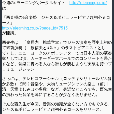
今週のeラーニングポータルサイト
http://elearning.co.jp/
は、
『西直樹のe音楽塾 ジャズ＆ポピュラーピアノ超初心者コ
ース』
http://elearning.co.jp/?page_id=7515
が開講。
西先生は、「皇居内 桃華学堂」でジャズ演奏を歴史上初め
て御前演奏（「原信夫と#%♭」のラストピアニストとし
て）し、ニューヨークのアポロシアターでは日本人初の演奏
家として出演、カーネーギー大ホールでのコンサートも果た
すなど、音楽に携わる人なら誰もが羨むような実績を持つプ
ロミュージシャン。
さらには、テレビコマーシャル（ロッテキシリトールガムほ
か多数）で聞く音楽や、大物ミュージシャンの楽曲（前川
清、天童よしみほか多数）など、身近なところでも、西先生
の携わった音楽を耳にすることが少なくありません。
そんな西先生が今回、音楽の知識が全くない方でもできる、
ジャズ＆ポピュラーピアノ超初心者コースをリリース。