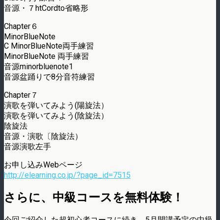
音源・７htCordto省略形
Chapter６
MinorBlueNote
C MinorBlueNote両手練習
MinorBlueNote 両手練習
音源minorbluenote1
音源盆踊りで8分音符練習
Chapter７
演歌を弾いてみよう(陽旋法）
演歌を弾いてみよう(陰旋法）
陰旋法
音源・演歌〔陰旋法）
音源演歌左手
お申し込みWebページ
http://elearning.co.jp/?page_id=7515
さらに、中級コースを無料体験！
今回ご紹介した超初心者コースに続き、5月開講予定の中級