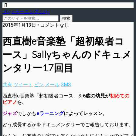
blog.eラーニング.co.jp
2015年1月13日 • コメントなし
西直樹e音楽塾「超初級者コ
ース」Sallyちゃんのドキュメ
ンタリー17回目
共有
ツイート
ピン
メール
SMS
西直樹e音楽塾「超初級者コース」を
6歳の幼児が
初めての
ピアノ
を、
ジャズ
でしかも
eラーニング
によってレッスン
。
どう成長するかをドキュメンタリーでご報告しております。
なんと、お友達のお宅でも知らないうちにおもちゃのピアノ