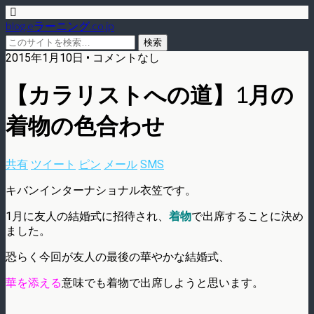
blog.eラーニング.co.jp
2015年1月10日 • コメントなし
【カラリストへの道】1月の
着物の色合わせ
共有
ツイート
ピン
メール
SMS
キバンインターナショナル衣笠です。
1月に友人の結婚式に招待され、
着物
で出席することに決め
ました。
恐らく今回が友人の最後の華やかな結婚式、
華を添える
意味でも着物で出席しようと思います。