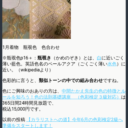
1月着物 瓶覗色 色合わせ
※瓶覗色p16＋：
瓶覗き
（かめのぞき）とは、
白
に近いごく
薄い藍色。英語色名のペールアクア（ごくごく薄い
水色
）に
近い。（wikipediaより）
色彩的に言うと、
類似トーンの中での組み合わせ
ですね。
色にご興味のおありの方は、
中間たかえ先生の色の特徴とル
ールを知ろう！色の法則基礎講座 （色彩検定３級対応）
は
365日間24時間見放題で、
税込15,000円です。
以前の投稿
【カラリストへの道】今年6月の色彩検定2級へ
準備をスタートします！