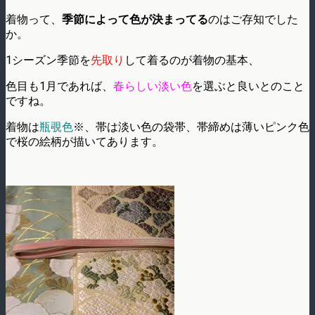
着物って、
季節によって色が決まってる
のはご存知でした
か。
1シーズン季節を
先取り
して着るのが着物の基本、
色目も1月であれば、
春らしい淡い色
を選ぶと良いとのこと
ですね。
着物は
瓶覗色
※、帯は淡い色の袋帯、帯締めは薄いピンク色
で桜の絵柄が描いてあります。