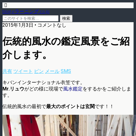
blog.eラーニング.co.jp
2015年1月3日 • コメントなし
伝統的風水の鑑定風景をご紹
介します。
共有
ツイート
ピン
メール
SMS
キバンインターナショナル衣笠です。
Mr.リュウ
がどの様に現場で
風水鑑定
をするかをご紹介しま
す。
伝統的風水の最初で
最大のポイントは玄関
です！！