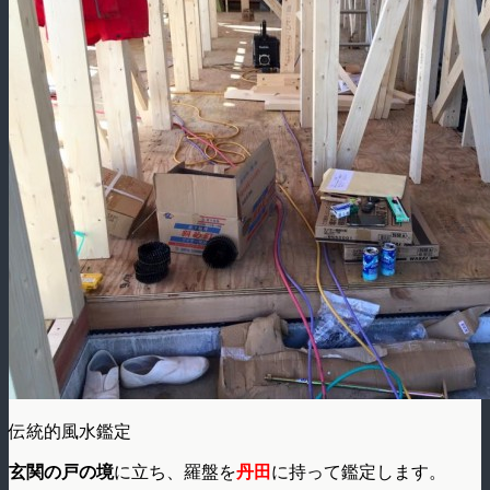
伝統的風水鑑定
玄関の戸の境
に立ち、羅盤を
丹田
に持って鑑定します。