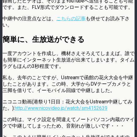
録画したビデオは、そのままYouTubeへ送信することも可能
です。また、FLV形式でダウンロードすることも可能です。
中継中の注意点などは、
こちらの記事
も併せてお読み下さ
い。
簡単に、生放送ができる
一度アカウントを作成し、機材さえそろえてしまえば、誰で
も簡単にインターネット生放送が出来てしまいます。タイム
ラグもほんの3秒程度です。
私も、去年のことですが、Ustreamで函館の花火大会を中継
したことがあります。この時、大学からDVテープカメラと
三脚を借りて、イーモバイル回線で中継しました。
ニコニコ動画(港祭り1日目：花火大会をUstream中継してみ
た。):
http://www.nicovideo.jp/watch/sm4152639
この時は、マイク設定を間違えてノートパソコン内蔵のマイ
クで中継してしまったため、音割れが激しいです・・・