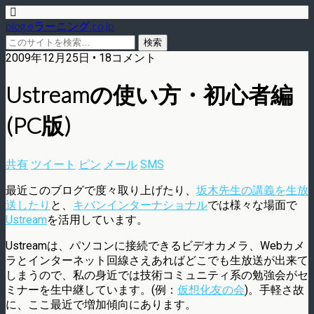
blog.eラーニング.co.jp
2009年12月25日 • 18コメント
Ustreamの使い方・初心者編
(PC版)
共有
ツイート
ピン
メール
SMS
最近このブログで度々取り上げたり、
坂木先生の講義を生放
送したり
と、
キバンインターナショナル
では様々な場面で
Ustream
を活用しています。
Ustreamは、パソコンに接続できるビデオカメラ、Webカメ
ラとインターネット回線さえあればどこでも生放送が出来て
しまうので、私の身近では技術コミュニティ系の勉強会がセ
ミナーを生中継しています。(例：
仮想化友の会
)。手軽さ故
に、ここ最近で増加傾向にあります。