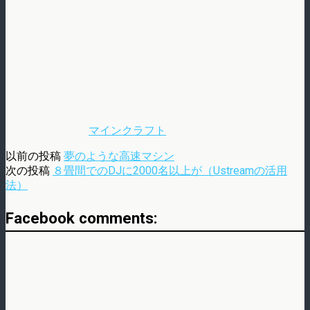
マインクラフト
以前の投稿
夢のような高速マシン
次の投稿
８畳間でのDJに2000名以上が（Ustreamの活用
法）
Facebook comments: