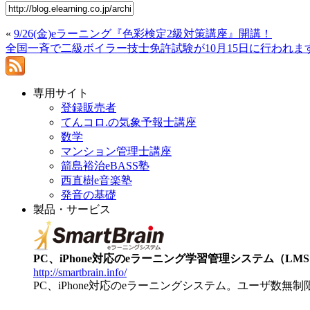
«
9/26(金)eラーニング『色彩検定2級対策講座』開講！
全国一斉で二級ボイラー技士免許試験が10月15日に行われま
専用サイト
登録販売者
てんコロ.の気象予報士講座
数学
マンション管理士講座
箭島裕治eBASS塾
西直樹e音楽塾
発音の基礎
製品・サービス
PC、iPhone対応のeラーニング学習管理システム（LMS）【
http://smartbrain.info/
PC、iPhone対応のeラーニングシステム。ユーザ数無