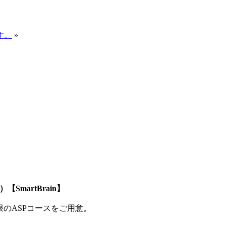
す。
»
SmartBrain】
制限のASPコースをご用意。