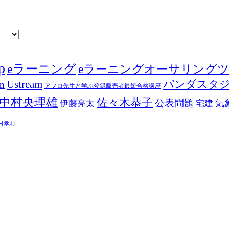
p
eラーニング
eラーニングオーサリング
Ustream
パンダスタ
in
アフロ先生と学ぶ登録販売者最短合格講座
中村央理雄
佐々木恭子
公表問題
伊藤亮太
気
宅建
村孝則