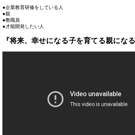
●企業教育研修をしている人
●親
●教職員
●才能開発したい人
『将来、幸せになる子を育てる親にな