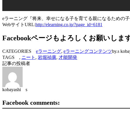
eラーニング『将来、幸せになる子を育てる親になるための
WebサイトURL:
http://elearning.co.jp/?page_id=6181
Facebookページもよろしくお願いしま
CATEGORIES
eラーニング
,
eラーニングコンテンツ
by.s koba
TAGS ,
ニート
,
岩堀禎廣
,
才能開発
記事の投稿者
kobayashi s
Facebook comments: