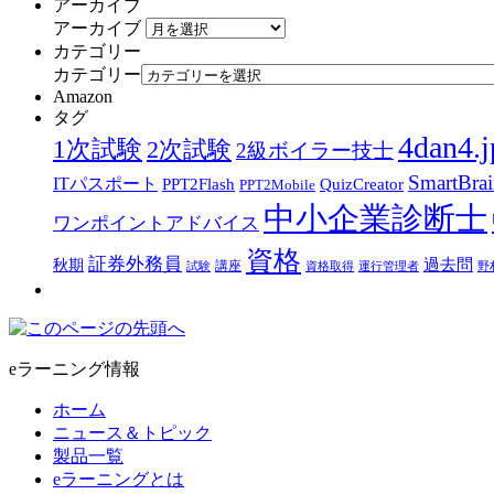
アーカイブ
アーカイブ
カテゴリー
カテゴリー
Amazon
タグ
4dan4.j
1次試験
2次試験
2級ボイラー技士
SmartBra
ITパスポート
PPT2Flash
QuizCreator
PPT2Mobile
中小企業診断士
ワンポイントアドバイス
資格
証券外務員
過去問
秋期
講座
試験
資格取得
運行管理者
野
eラーニング情報
ホーム
ニュース＆トピック
製品一覧
eラーニングとは