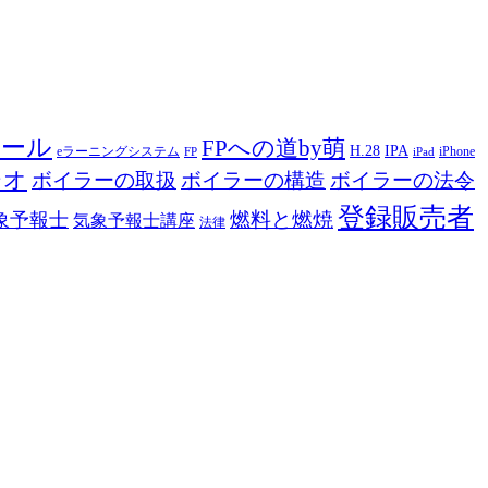
ツール
FPへの道by萌
H.28
IPA
eラーニングシステム
iPhone
FP
iPad
ジオ
ボイラーの取扱
ボイラーの構造
ボイラーの法令
登録販売者
燃料と燃焼
象予報士
気象予報士講座
法律