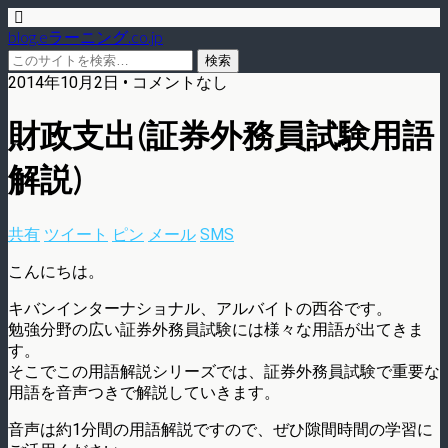
blog.eラーニング.co.jp
2014年10月2日 • コメントなし
財政支出(証券外務員試験用語
解説)
共有
ツイート
ピン
メール
SMS
こんにちは。
キバンインターナショナル、アルバイトの西谷です。
勉強分野の広い証券外務員試験には様々な用語が出てきま
す。
そこでこの用語解説シリーズでは、証券外務員試験で重要な
用語を音声つきで解説していきます。
音声は約1分間の用語解説ですので、ぜひ隙間時間の学習に