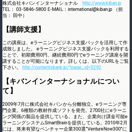
株式会社キバンインターナショナル
http://www.kiban.jp
TEL： 03-5846-5800 E-MAIL：international@kiban.jp （担
当： 田中）
【講師支援】
この講座は、eラーニングビジネス支援パックを活用して作
成致しました。 eラーニングビジネス支援パックを利用する
ことで、初期費用0円、継続費用0円でeラーニング講座を開
講することが可能になります。詳しくは、以下のURLをご覧
下さい。
http://contentsbank.jp/?page_id=5292
【キバンインターナショナルについ
て】
2009年7月に株式会社キバンから分離独立。eラーニング専
門企業。6種類の教材作成ソフトを発売。2700社にeラーニ
ング関係の製品を提供している。また、企業向け課金可能e
ラーニングシステムSmartBrainを提供している。2010年2月
には、将来有望なベンチャー企業300選”VentureNow300″に