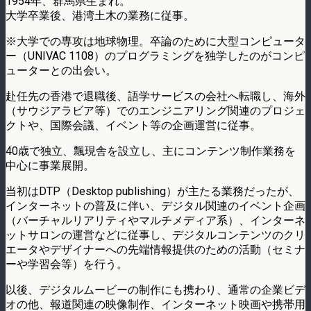
1954年、群馬県生まれ。
大学卒業後、港湾土木の業務に従事。
※大学での専攻は地球物理。卒論のために大型コンピュータ
ー（UNIVAC 1108）のプログラミングを独学したのがコンピ
ューターとの出会い。
赴任先の香港で退職後、語学サービスの会社へ転職し、海外
（サウジアラビア等）でのエンジニアリング関連のプロジェ
クトや、国際会議、イベント等の企画運営に従事。
40歳で独立、飄現舎を設立し、主にコンテンツ制作業務を
中心に事業展開。
当初はDTP（Desktop publishing）が主たる業務だったが、
インターネットの普及に伴い、デジタル関連のイベント企画
（バーチャルリアリティやマルチメディア系）、インターネ
ットサロンの運営などに従事し、デジタルコンテンツのクリ
エータやデザイナーへの先端情報提供のための活動（セミナ
ーや学習会等）を行う。
以後、デジタルムービーの制作にも携わり、通常の企業ビデ
オの他、報道関連の映像制作、インターネット映画や携帯用