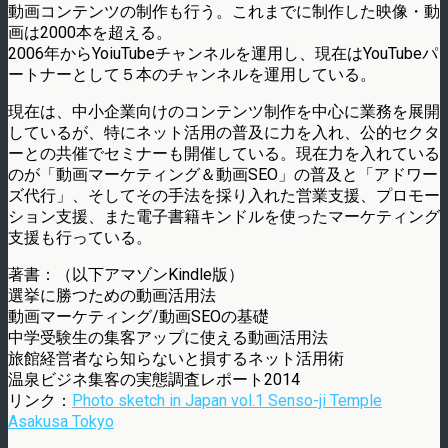
動画コンテンツの制作も行う。これまでに制作した映像・動
画は2000本を超える。
2006年からYoiuTubeチャンネルを運用し、現在はYouTubeパ
ートナーとして５本のチャンネルを運用している。
現在は、中小企業向けのコンテンツ制作を中心に業務を展開
しているが、特にネット活用の普及に力を入れ、公的セクタ
ーとの共催でセミナーも開催している。現在力を入れている
のが「動画マーケティング＆動画SEO」の普及と「アドワー
ズ代行」、そしてその手法を採り入れた営業支援、プロモー
ション支援、また電子書籍キンドルを使ったマーケティング
支援も行っている。
著書：（以下アマゾンKindle版）
選挙に勝つための動画活用法
動画マーケティング/動画SEOの基礎
中学受験生の集客アップに使える動画活用法
旅館経営者なら知らないと損するネット活用術
温泉ビジネ集客の実態調査レポート2014
リンク：
Photo sketch in Japan vol.1 Senso-ji Temple
Asakusa Tokyo