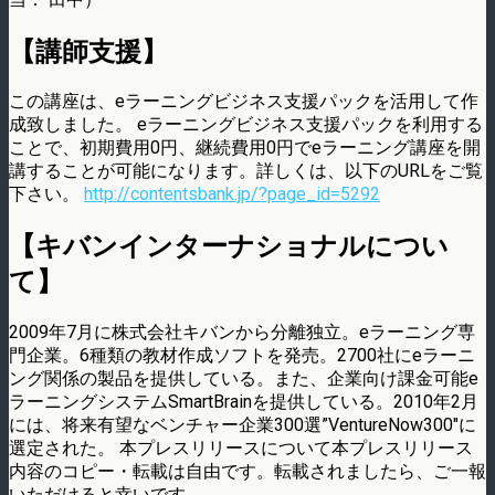
【講師支援】
この講座は、eラーニングビジネス支援パックを活用して作
成致しました。 eラーニングビジネス支援パックを利用する
ことで、初期費用0円、継続費用0円でeラーニング講座を開
講することが可能になります。詳しくは、以下のURLをご覧
下さい。
http://contentsbank.jp/?page_id=5292
【キバンインターナショナルについ
て】
2009年7月に株式会社キバンから分離独立。eラーニング専
門企業。6種類の教材作成ソフトを発売。2700社にeラーニ
ング関係の製品を提供している。また、企業向け課金可能e
ラーニングシステムSmartBrainを提供している。2010年2月
には、将来有望なベンチャー企業300選”VentureNow300″に
選定された。 本プレスリリースについて本プレスリリース
内容のコピー・転載は自由です。転載されましたら、ご一報
いただけると幸いです。