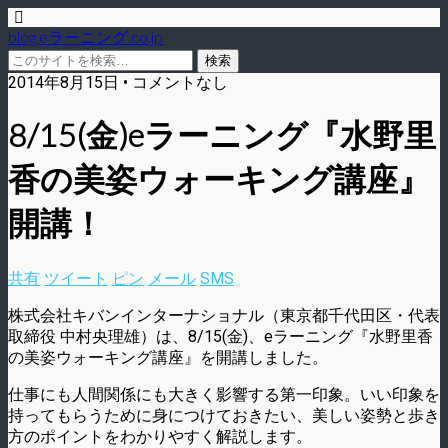
blog.eラーニング.co.jp
2014年8月15日 • コメントなし
8/15(金)eラーニング『水野里
香の美姿ウォーキング講座』
開講！
共有
ツイート
ピン
メール
SMS
株式会社キバンインターナショナル（東京都千代田区・代表
取締役 中村央理雄）は、8/15(金)、eラーニング『水野里香
の美姿ウォーキング講座』を開講しました。
仕事にも人間関係にも大きく影響する第一印象。いい印象を
持ってもらうために身につけておきたい、美しい姿勢と歩き
方のポイントをわかりやすく解説します。