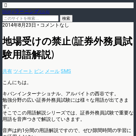
blog.eラーニング.co.jp
2014年8月23日 • コメントなし
地場受けの禁止(証券外務員試
験用語解説)
共有
ツイート
ピン
メール
SMS
こんにちは。
キバンインターナショナル、アルバイトの西谷です。
勉強分野の広い証券外務員試験には様々な用語が出てきま
す。
そこでこの用語解説シリーズでは、証券外務員試験で重要な
用語を音声つきで解説していきます。
音声は約1分間の用語解説ですので、ぜひ隙間時間の学習に