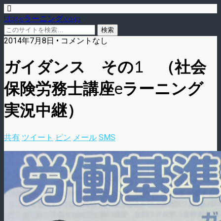
blog.eラーニング.co.jp
2014年7月8日 • コメントなし
ガイダンス その1 （社会
保険労務士講座eラーニング
実況中継）
共有
ツイート
ピン
メール
SMS