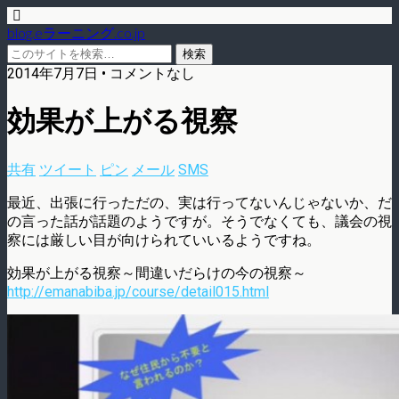
blog.eラーニング.co.jp
2014年7月7日 • コメントなし
効果が上がる視察
共有
ツイート
ピン
メール
SMS
最近、出張に行っただの、実は行ってないんじゃないか、だ
の言った話が話題のようですが。そうでなくても、議会の視
察には厳しい目が向けられていいるようですね。
効果が上がる視察～間違いだらけの今の視察～
http://emanabiba.jp/course/detail015.html