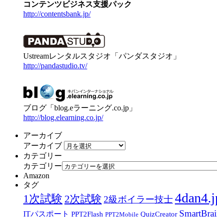
コンテンツビジネス支援パック
http://contentsbank.jp/
Ustreamレンタルスタジオ「パンダスタジオ」
http://pandastudio.tv/
ブログ「blog.eラーニング.co.jp」
http://blog.elearning.co.jp/
アーカイブ
アーカイブ
カテゴリー
カテゴリー
Amazon
タグ
4dan4.j
1次試験
2次試験
2級ボイラー技士
SmartBra
ITパスポート
PPT2Flash
QuizCreator
PPT2Mobile