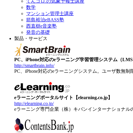
てんコロ.の気象予報士講座
数学
マンション管理士講座
箭島裕治eBASS塾
西直樹e音楽塾
発音の基礎
製品・サービス
PC、iPhone対応のeラーニング学習管理システム（LMS）【
http://smartbrain.info/
PC、iPhone対応のeラーニングシステム。ユーザ数無
eラーニングポータルサイト【elearning.co.jp】
http://elearning.co.jp/
eラーニング専門企業（株）キバンインターナショナル