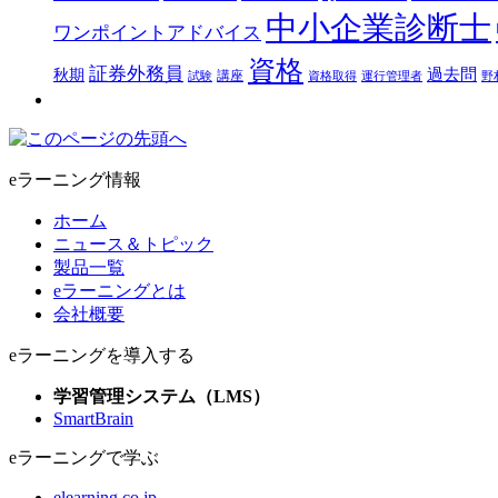
中小企業診断士
ワンポイントアドバイス
資格
証券外務員
過去問
秋期
講座
試験
資格取得
運行管理者
野
eラーニング情報
ホーム
ニュース＆トピック
製品一覧
eラーニングとは
会社概要
eラーニングを導入する
学習管理システム（LMS）
SmartBrain
eラーニングで学ぶ
elearning.co.jp