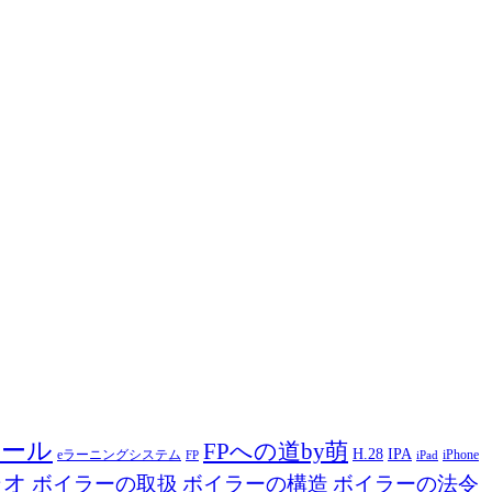
ツール
FPへの道by萌
H.28
IPA
eラーニングシステム
iPhone
FP
iPad
ジオ
ボイラーの取扱
ボイラーの構造
ボイラーの法令