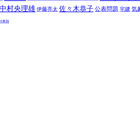
中村央理雄
佐々木恭子
公表問題
伊藤亮太
気
宅建
村孝則