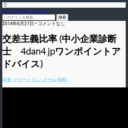
blog.eラーニング.co.jp
2014年6月21日 • コメントなし
交差主義比率 (中小企業診断
士 4dan4 jpワンポイントア
ドバイス)
共有
ツイート
ピン
メール
SMS