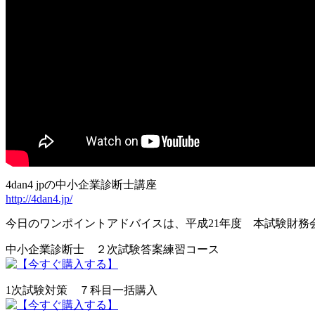
4dan4 jpの中小企業診断士講座
http://4dan4.jp/
今日のワンポイントアドバイスは、平成21年度 本試験財務
中小企業診断士 ２次試験答案練習コース
1次試験対策 ７科目一括購入