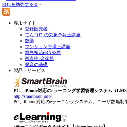
SQLを勉強する会
»
専用サイト
登録販売者
てんコロ.の気象予報士講座
数学
マンション管理士講座
箭島裕治eBASS塾
西直樹e音楽塾
発音の基礎
製品・サービス
PC、iPhone対応のeラーニング学習管理システム（LMS）【
http://smartbrain.info/
PC、iPhone対応のeラーニングシステム。ユーザ数無
eラーニングポータルサイト【elearning.co.jp】