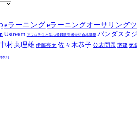
p
eラーニング
eラーニングオーサリング
Ustream
パンダスタ
in
アフロ先生と学ぶ登録販売者最短合格講座
中村央理雄
佐々木恭子
公表問題
伊藤亮太
気
宅建
村孝則