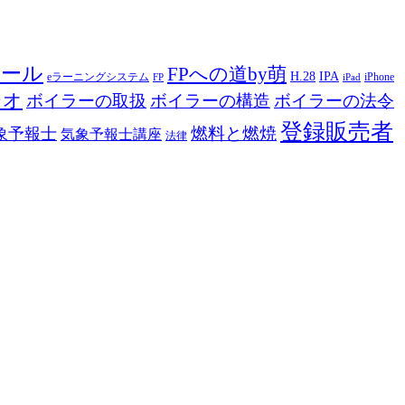
ツール
FPへの道by萌
H.28
IPA
eラーニングシステム
iPhone
FP
iPad
ジオ
ボイラーの取扱
ボイラーの構造
ボイラーの法令
登録販売者
燃料と燃焼
象予報士
気象予報士講座
法律