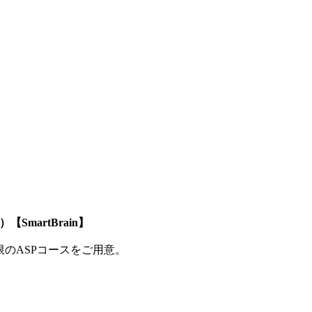
SmartBrain】
制限のASPコースをご用意。