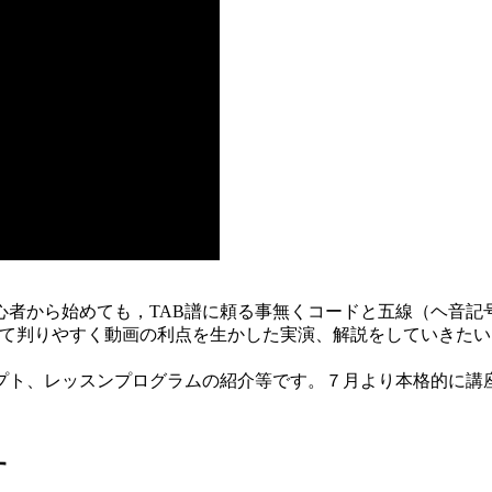
者から始めても，TAB譜­に頼る事無くコードと五線（ヘ音記
て判りやすく動画の利点を生かした実演、解説をしていきたい）
プト、レッスンプログラムの­紹介等です。７月より本格的に
す