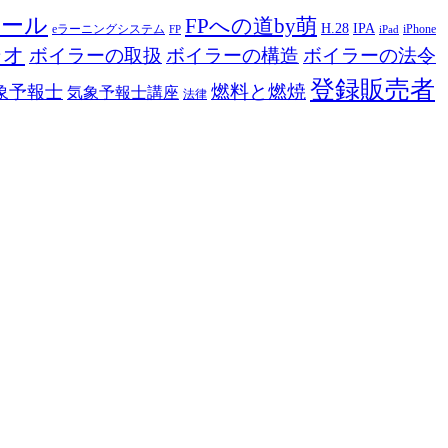
ツール
FPへの道by萌
H.28
IPA
eラーニングシステム
iPhone
FP
iPad
ジオ
ボイラーの取扱
ボイラーの構造
ボイラーの法令
登録販売者
燃料と燃焼
象予報士
気象予報士講座
法律