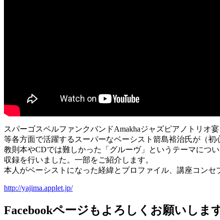
スパーゴスペルファンクバンドAmakhaジャズピアノトリオ宴
等各方面で活躍するスーパーなベーシスト箭島裕治氏が（初心
教則本やCDでは難しかった「グルーヴ」というテーマについ
収録を行いました。一部をご紹介します。
本人がベーシストになった経緯とプロファイル、講座コンセ
http://yajima.applet.jp/
Facebookページもよろしくお願いしま