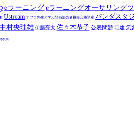
p
eラーニング
eラーニングオーサリング
Ustream
パンダスタ
in
アフロ先生と学ぶ登録販売者最短合格講座
中村央理雄
佐々木恭子
公表問題
伊藤亮太
気
宅建
村孝則