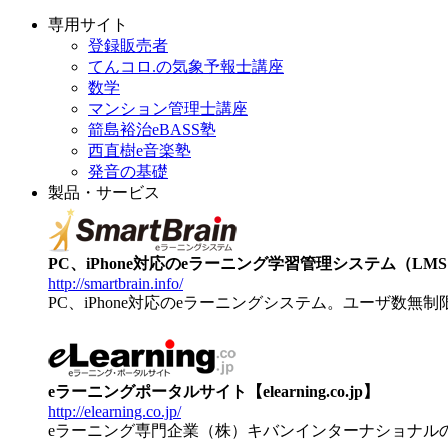
専用サイト
登録販売者
てんコロ.の気象予報士講座
数学
マンション管理士講座
箭島裕治eBASS塾
西直樹e音楽塾
発音の基礎
製品・サービス
PC、iPhone対応のeラーニング学習管理システム（LMS）【
http://smartbrain.info/
PC、iPhone対応のeラーニングシステム。ユーザ数無
eラーニングポータルサイト【elearning.co.jp】
http://elearning.co.jp/
eラーニング専門企業（株）キバンインターナショナル