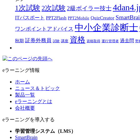
4dan4.j
1次試験
2次試験
2級ボイラー技士
SmartBra
ITパスポート
PPT2Flash
QuizCreator
PPT2Mobile
中小企業診断士
ワンポイントアドバイス
資格
証券外務員
過去問
秋期
講座
試験
資格取得
運行管理者
野
eラーニング情報
ホーム
ニュース＆トピック
製品一覧
eラーニングとは
会社概要
eラーニングを導入する
学習管理システム（LMS）
SmartBrain