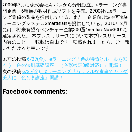
2009年7月に株式会社キバンから分離独立。eラーニング専
門企業。6種類の教材作成ソフトを発売。2700社にeラーニ
ング関係の製品を提供している。また、企業向け課金可能e
ラーニングシステムSmartBrainを提供している。2010年2月
には、将来有望なベンチャー企業300選”VentureNow300″に
選定された。 本プレスリリースについて本プレスリリース
内容のコピー・転載は自由です。転載されましたら、ご一報
いただけると幸いです。
以前の投稿
6/27(金)、eラーニング『色の特徴とルールを知
ろう！色の法則基礎講座 （色彩検定3級対応）』開講！
次の投稿
6/27(金)、eラーニング『カラフルな食事でカラダ
美人に！色と食講座』開講！
Facebook comments: