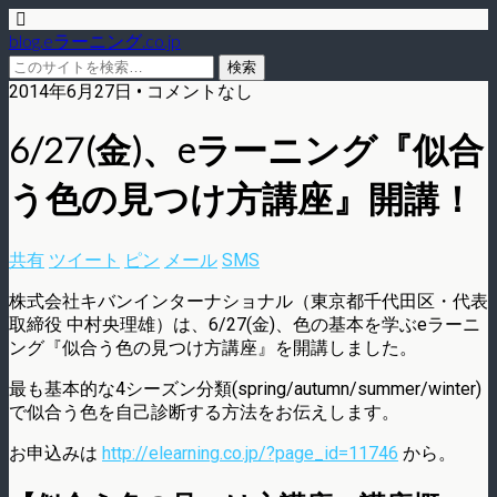
blog.eラーニング.co.jp
2014年6月27日 • コメントなし
6/27(金)、eラーニング『似合
う色の見つけ方講座』開講！
共有
ツイート
ピン
メール
SMS
株式会社キバンインターナショナル（東京都千代田区・代表
取締役 中村央理雄）は、6/27(金)、色の基本を学ぶeラーニ
ング『似合う色の見つけ方講座』を開講しました。
最も基本的な4シーズン分類(spring/autumn/summer/winter)
で似合う色を自己診断する方法をお伝えします。
お申込みは
http://elearning.co.jp/?page_id=11746
から。