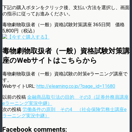
下記の購入ボタンをクリック後、支払い方法を選択し、画面
の指示に従ってお進みください。
毒物劇物取扱者（一般）資格試験対策講座 365日間 価格
5,800円（税込）
毒物劇物取扱者（一般）資格試験対策講
座のWebサイトはこちらから
毒物劇物取扱者（一般）資格試験の対策eラーニング講座で
す。
WebサイトURL:
http://elearning.co.jp/?page_id=11680
以前の投稿
金融商品取引法の目的 その3（証券外務員講座
eラーニング実況中継）
次の投稿
労働条件の原則 その4 （社会保険労務士講座e
ラーニング実況中継）
Facebook comments: