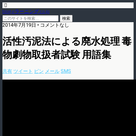
blog.eラーニング.co.jp
2014年7月19日 • コメントなし
活性汚泥法による廃水処理 毒
物劇物取扱者試験 用語集
共有
ツイート
ピン
メール
SMS