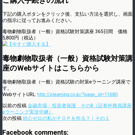
ご購入手続きの流れ
下記の購入ボタンをクリック後、支払い方法を選択し、画面
の指示に従ってお進みください。
毒物劇物取扱者（一般）資格試験対策講座 365日間 価格
5,800円（税込）
毒物劇物取扱者（一般）資格試験対策講
座のWebサイトはこちらから
毒物劇物取扱者（一般）資格試験の対策eラーニング講座で
す。
WebサイトURL:
http://elearning.co.jp/?page_id=11680
以前の投稿
金融市場・投資者保護 その8（証券外務員講座
eラーニング実況中継）
次の投稿
絵心ゼロの私がＰＯＰを作る？！その１
Facebook comments: