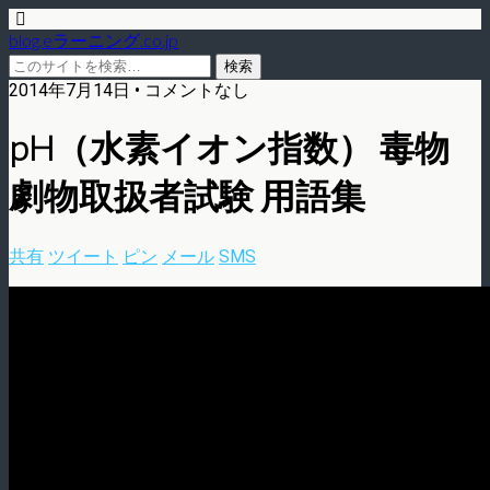
blog.eラーニング.co.jp
2014年7月14日 • コメントなし
pH（水素イオン指数） 毒物
劇物取扱者試験 用語集
共有
ツイート
ピン
メール
SMS