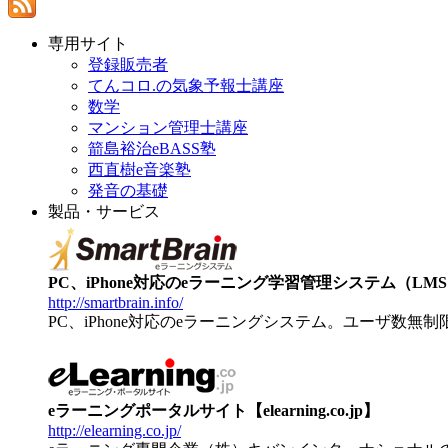
専用サイト
登録販売者
てんコロ.の気象予報士講座
数学
マンション管理士講座
箭島裕治eBASS塾
西直樹e音楽塾
発音の基礎
製品・サービス
PC、iPhone対応のeラーニング学習管理システム（LMS）【
http://smartbrain.info/
PC、iPhone対応のeラーニングシステム。ユーザ数無
eラーニングポータルサイト【elearning.co.jp】
http://elearning.co.jp/