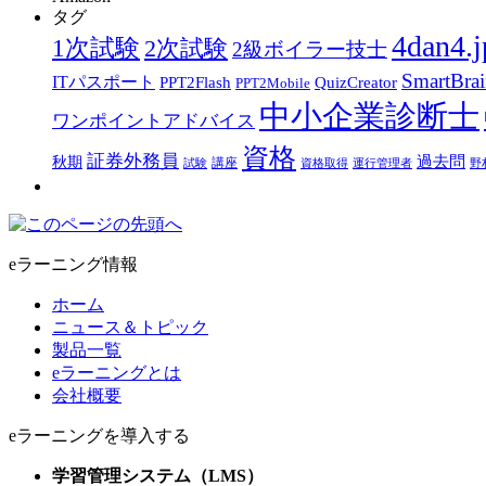
タグ
4dan4.j
1次試験
2次試験
2級ボイラー技士
SmartBra
ITパスポート
PPT2Flash
QuizCreator
PPT2Mobile
中小企業診断士
ワンポイントアドバイス
資格
証券外務員
過去問
秋期
講座
試験
資格取得
運行管理者
野
eラーニング情報
ホーム
ニュース＆トピック
製品一覧
eラーニングとは
会社概要
eラーニングを導入する
学習管理システム（LMS）