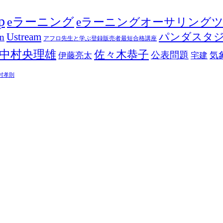
p
eラーニング
eラーニングオーサリング
Ustream
パンダスタ
in
アフロ先生と学ぶ登録販売者最短合格講座
中村央理雄
佐々木恭子
公表問題
伊藤亮太
気
宅建
村孝則