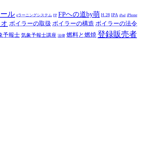
ツール
FPへの道by萌
H.28
IPA
eラーニングシステム
iPhone
FP
iPad
ジオ
ボイラーの取扱
ボイラーの構造
ボイラーの法令
登録販売者
燃料と燃焼
象予報士
気象予報士講座
法律