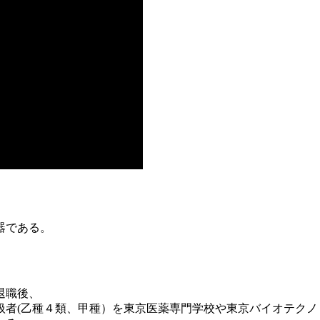
容器である。
退職後、
者(乙種４類、甲種）を東­京医薬専門学校や東京バイオテクノ