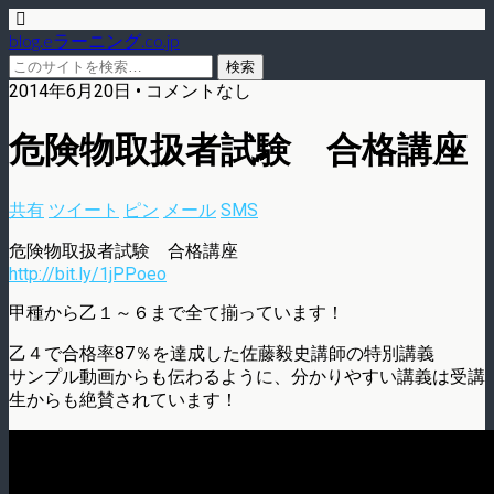
blog.eラーニング.co.jp
2014年6月20日 • コメントなし
危険物取扱者試験 合格講座
共有
ツイート
ピン
メール
SMS
危険物取扱者試験 合格講座
http://bit.ly/1jPPoeo
甲種から乙１～６まで全て揃っています！
乙４で合格率87％を達成した佐藤毅史講師の特別講義
サンプル動画からも伝わるように、分かりやすい講義は受講
生からも絶賛されています！