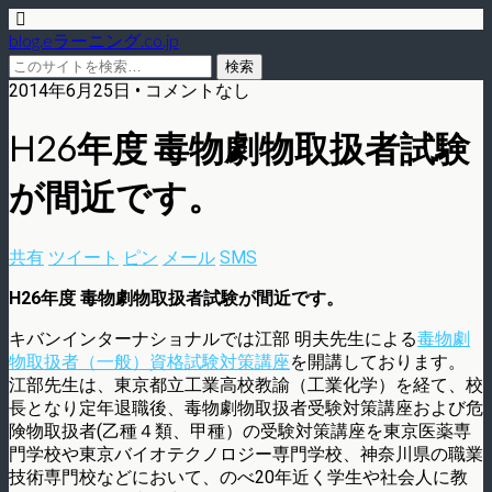
blog.eラーニング.co.jp
2014年6月25日 • コメントなし
H26年度 毒物劇物取扱者試験
が間近です。
共有
ツイート
ピン
メール
SMS
H26年度 毒物劇物取扱者試験が間近です。
キバンインターナショナルでは江部 明夫先生による
毒物劇
物取扱者（一般）資格試験対策講座
を開講しております。
江部先生は、東京都立工業高校教諭（工業化学）を経て、校
長となり定年退職後、毒物劇物取扱者受験対策講座および危
険物取扱者(乙種４類、甲種）の受験対策講座を東京医薬専
門学校や東京バイオテクノロジー専門学校、神奈川県の職業
技術専門校などにおいて、のべ20年近く学生や社会人に教