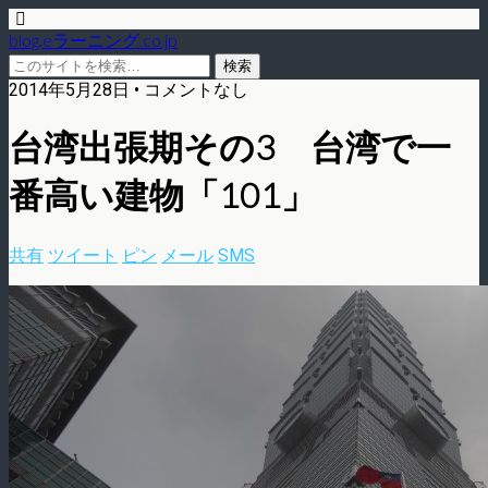
blog.eラーニング.co.jp
2014年5月28日 • コメントなし
台湾出張期その3 台湾で一
番高い建物「101」
共有
ツイート
ピン
メール
SMS