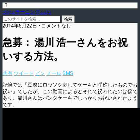
blog.eラーニング.co.jp
2014年5月22日 • コメントなし
急募： 湯川 浩一さんをお祝
いする方法。
共有
ツイート
ピン
メール
SMS
記憶では「豆腐にロウソク刺してケーキと呼称したものでお
祝い」でしたが、この動画によるとそれで祝われたのは僕で
あり、湯川さんはパンダケーキでしっかりお祝いされたよう
です。