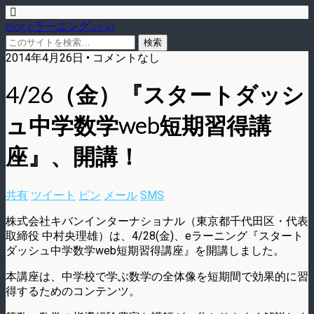
blog.eラーニング.co.jp
2014年4月26日 • コメントなし
4/26（金）『スタートダッシ
ュ中学数学web短期習得講
座』、開講！
共有
ツイート
ピン
メール
SMS
株式会社キバンインターナショナル（東京都千代田区・代表
取締役 中村央理雄）は、4/28(金)、eラーニング『スタート
ダッシュ中学数学web短期習得講座』を開講しました。
本講座は、中学校で学ぶ数学の全体像を短期間で効果的に習
得するためのコンテンツ。