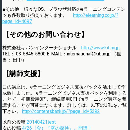
■その他、様々なOS、ブラウザ対応のeラーニングコンテン
ツも多数取り揃えております。
http://elearning.co.jp/?
page_id=4697
【その他のお問い合わせ】
株式会社キバンインターナショナル
http://www.kiban.jp
TEL： 03-5846-5800 E-MAIL：international@kiban.jp （担
当： 田中）
【講師支援】
この講座は、eラーニングビジネス支援パックを活用して作
成致しました。 eラーニングビジネス支援パックを利用する
ことで、初期費用0円、継続費用0円でeラーニング講座を開
講することが可能になります。詳しくは、以下のURLをご覧
下さい。
http://contentsbank.jp/?page_id=5292
以前の投稿
20140421test
次の投稿
4/26（金）『空の探検』、開講！