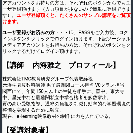
アアカウントをお持ちの方は、それぞれのボタンからでもユ
ーザ登録頂けます（入力項目が少ないので簡単に登録できま
す）。
ユーザ登録頂くと、たくさんのサンプル講座をご覧頂
けます。
ユーザ登録がお済みの方
・・・ID、PASSをご入力後、ログ
インボタンをクリックでログイン頂けます。下記ソーシャル
メディアアカウントをお持ちの方は、それぞれのボタンをク
リックするだけでログイン頂けます。
【講師 内海雅之 プロフィール】
株式会社TMC教育研究グループ代表取締役
元浜学園算数科講師 男子最難関コース担当 V0クラス担当
関西にて、年間150人以上の生徒を相手に、灘中、東大寺
中、星光中など最難関私立中学合格者を多数輩出。
質の高い受験指導、通塾の負担を削減し効率的な学習環境の
整備を実現するために独立。
現在、e-learning映像教材の制作に力を入れている。
【受講対象者】