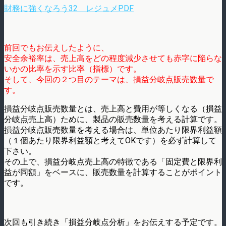
財務に強くなろう32 レジュメPDF
前回でもお伝えしたように、
安全余裕率は、売上高をどの程度減少させても赤字に陥らな
いかの比率を示す比率（指標）です。
そして、今回の２つ目のテーマは、損益分岐点販売数量で
す。
損益分岐点販売数量とは、売上高と費用が等しくなる（損益
分岐点売上高）ために、製品の販売数量を考える計算です。
損益分岐点販売数量を考える場合は、単位あたり限界利益額
（１個あたり限界利益額と考えてOKです）を必ず計算して
下さい。
その上で、損益分岐点売上高の特徴である「固定費と限界利
益が同額」をベースに、販売数量を計算することがポイント
です。
次回も引き続き「損益分岐点分析」をお伝えする予定です。