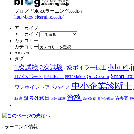
ブログ「blog.eラーニング.co.jp」
http://blog.elearning.co.jp/
アーカイブ
アーカイブ
カテゴリー
カテゴリー
Amazon
タグ
4dan4.j
1次試験
2次試験
2級ボイラー技士
SmartBra
ITパスポート
PPT2Flash
QuizCreator
PPT2Mobile
中小企業診断士
ワンポイントアドバイス
資格
証券外務員
過去問
秋期
講座
試験
資格取得
運行管理者
野
eラーニング情報