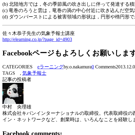
(b) 北陸地方では，冬の季節風の吹き出しに伴って発達す
(c) 竜巻のろうと雲は，竜巻の渦の中心付近に吹き込んだ
(d) ダウンバーストによる被害領域の形状は，円形や楕円形
佐々木恭子先生の気象予報士講座
http://elearning.co.jp/?page_id=4903
Facebookページもよろしくお願いしま
CATEGORIES
eラーニング
by.o.nakamura
0
Comments
2013.12.
TAGS ,
気象予報士
記事の投稿者
中村 央理雄
株式会社キバンインターナショナルの取締役。代表取締役の西
イン・ネットワークなど、創業時は、いろんなことを経験し
Facebook comments: