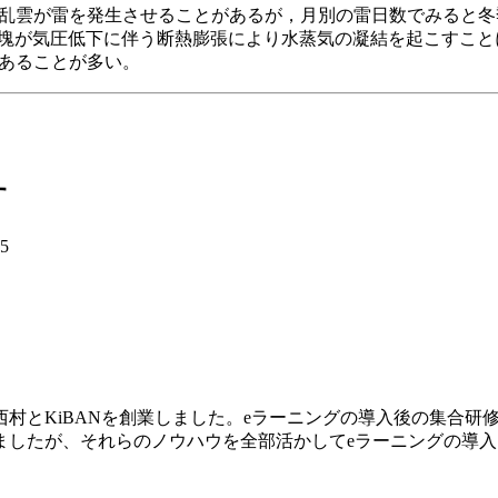
る積乱雲が雷を発生させることがあるが，月別の雷日数でみると
空気塊が気圧低下に伴う断熱膨張により水蒸気の凝結を起こすこ
であることが多い。
す
05
村とKiBANを創業しました。eラーニングの導入後の集合研
ましたが、それらのノウハウを全部活かしてeラーニングの導