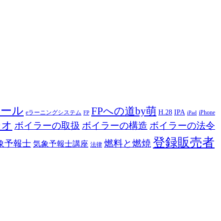
ツール
FPへの道by萌
H.28
IPA
eラーニングシステム
iPhone
FP
iPad
ジオ
ボイラーの取扱
ボイラーの構造
ボイラーの法令
登録販売者
燃料と燃焼
象予報士
気象予報士講座
法律