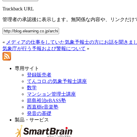
Trackback URL
管理者の承認後に表示します。無関係な内容や、リンクだけ
«
メディアの仕事をしていた気象予報士の方にお話を聞きま
気象庁が行う予報および警報について
»
専用サイト
登録販売者
てんコロ.の気象予報士講座
数学
マンション管理士講座
箭島裕治eBASS塾
西直樹e音楽塾
発音の基礎
製品・サービス