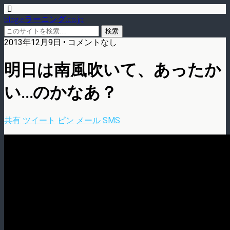
blog.eラーニング.co.jp
2013年12月9日 • コメントなし
明日は南風吹いて、あったか
い…のかなあ？
共有
ツイート
ピン
メール
SMS