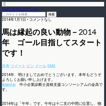
blog.eラーニング.co.jp
2014年1月1日 • コメントなし
馬は縁起の良い動物－2014
年 ゴール目指してスタート
です！
共有
ツイート
ピン
メール
SMS
2014年 明けましておめでとうございます。本年もどうぞ
よろしくお願い申し上げます。
4dan4.jp
中小企業診断士資格支援コンソーシアムの金高で
す。
2014年は「午年」です。午年は十二支の中間に位置し、物