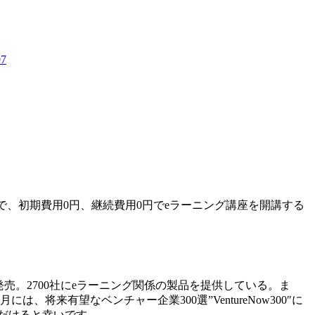
97
で、初期費用0円、継続費用0円でeラーニング講座を開講する
売。2700社にeラーニング関係の製品を提供している。ま
来有望なベンチャー企業300選”VentureNow300″に
だけると幸いです。