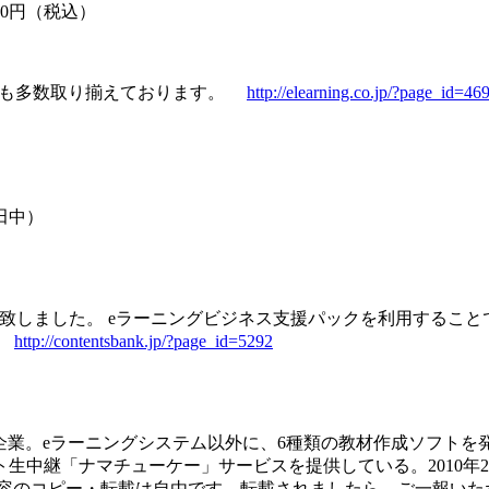
0円（税込）
ンツも多数取り揃えております。
http://elearning.co.jp/?page_id=46
： 田中）
致しました。 eラーニングビジネス支援パックを利用すること
。
http://contentsbank.jp/?page_id=5292
】
門企業。eラーニングシステム以外に、6種類の教材作成ソフトを発
「ナマチューケー」サービスを提供している。2010年2月には、将
内容のコピー・転載は自由です。転載されましたら、ご一報いた