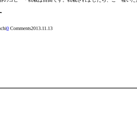
す
uchi
0
Comments
2013.11.13