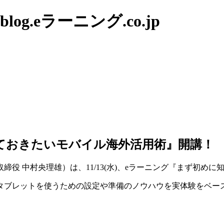
g.eラーニング.co.jp
知っておきたいモバイル海外活用術』開講！
役 中村央理雄）は、11/13(水)、eラーニング『まず初め
タブレットを使うための設定や準備のノウハウを実体験をベー