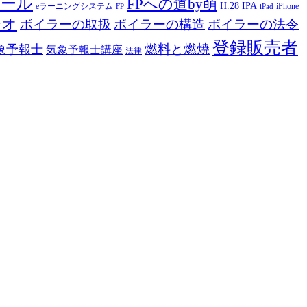
ツール
FPへの道by萌
H.28
IPA
eラーニングシステム
iPhone
FP
iPad
ジオ
ボイラーの取扱
ボイラーの構造
ボイラーの法令
登録販売者
燃料と燃焼
象予報士
気象予報士講座
法律