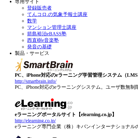
専用サイト
登録販売者
てんコロ.の気象予報士講座
数学
マンション管理士講座
箭島裕治eBASS塾
西直樹e音楽塾
発音の基礎
製品・サービス
PC、iPhone対応のeラーニング学習管理システム（LMS）【
http://smartbrain.info/
PC、iPhone対応のeラーニングシステム。ユーザ数無
eラーニングポータルサイト【elearning.co.jp】
http://elearning.co.jp/
eラーニング専門企業（株）キバンインターナショナル