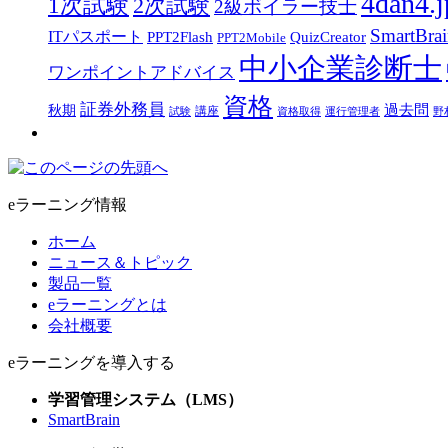
4dan4.j
1次試験
2次試験
2級ボイラー技士
SmartBra
ITパスポート
PPT2Flash
QuizCreator
PPT2Mobile
中小企業診断士
ワンポイントアドバイス
資格
証券外務員
過去問
秋期
講座
試験
資格取得
運行管理者
野
eラーニング情報
ホーム
ニュース＆トピック
製品一覧
eラーニングとは
会社概要
eラーニングを導入する
学習管理システム（LMS）
SmartBrain