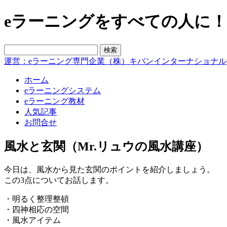
eラーニングをすべての人に！blo
運営：eラーニング専門企業（株）キバンインターナショナル
ホーム
eラーニングシステム
eラーニング教材
人気記事
お問合せ
風水と玄関（Mr.リュウの風水講座）
今日は、風水から見た玄関のポイントを紹介しましょう。
この3点についてお話します。
・明るく整理整頓
・四神相応の空間
・風水アイテム