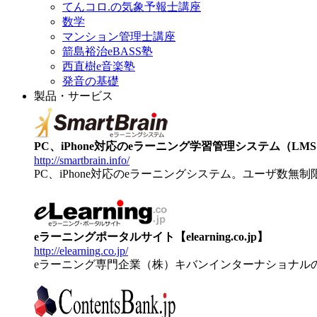
てんコロ.の気象予報士講座
数学
マンション管理士講座
箭島裕治eBASS塾
西直樹e音楽塾
発音の基礎
製品・サービス
PC、iPhone対応のeラーニング学習管理システム（LMS）【
http://smartbrain.info/
PC、iPhone対応のeラーニングシステム。ユーザ数無
eラーニングポータルサイト【elearning.co.jp】
http://elearning.co.jp/
eラーニング専門企業（株）キバンインターナショナル