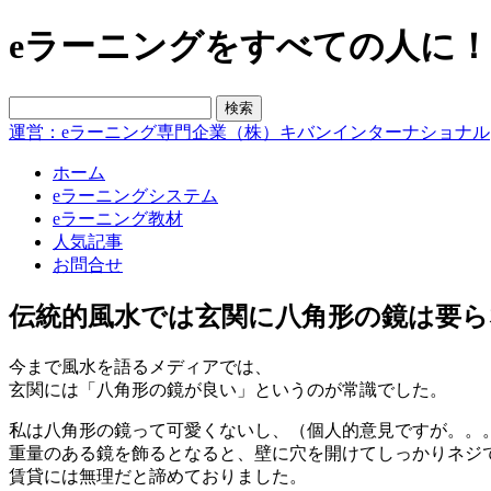
eラーニングをすべての人に！blo
運営：eラーニング専門企業（株）キバンインターナショナル
ホーム
eラーニングシステム
eラーニング教材
人気記事
お問合せ
伝統的風水では玄関に八角形の鏡は要
今まで風水を語るメディアでは、
玄関には「八角形の鏡が良い」というのが常識でした。
私は八角形の鏡って可愛くないし、（個人的意見ですが。。
重量のある鏡を飾るとなると、壁に穴を開けてしっかりネジ
賃貸には無理だと諦めておりました。