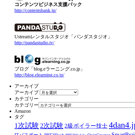
コンテンツビジネス支援パック
http://contentsbank.jp/
Ustreamレンタルスタジオ「パンダスタジオ」
http://pandastudio.tv/
ブログ「blog.eラーニング.co.jp」
http://blog.elearning.co.jp/
アーカイブ
アーカイブ
カテゴリー
カテゴリー
Amazon
タグ
4dan4.j
1次試験
2次試験
2級ボイラー技士
SmartBra
ITパスポート
PPT2Flash
QuizCreator