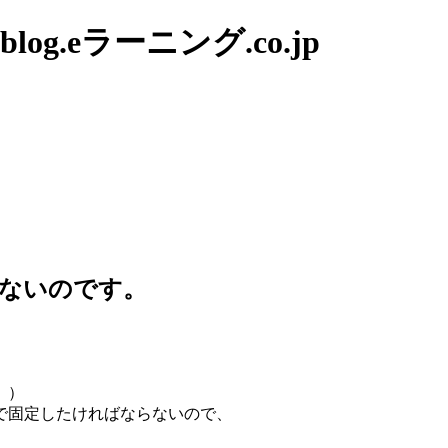
g.eラーニング.co.jp
らないのです。
。）
で固定したければならないので、