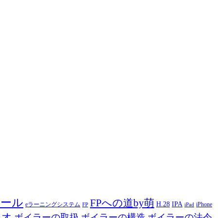
ツール
FPへの道by萌
H.28
IPA
eラーニングシステム
iPhone
FP
iPad
ジオ
ボイラーの取扱
ボイラーの構造
ボイラーの法令