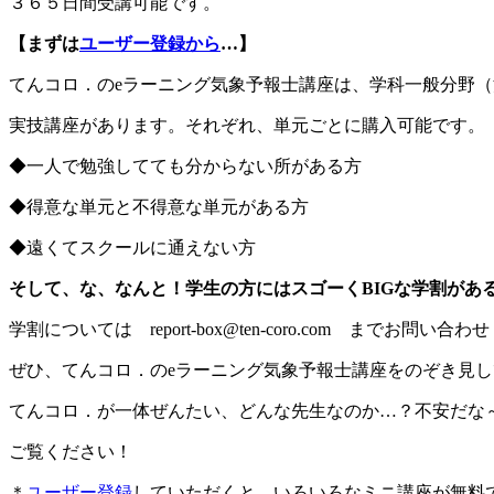
３６５日間受講可能です。
【まずは
ユーザー登録から
…】
てんコロ．のeラーニング気象予報士講座は、学科一般分野
実技講座があります。それぞれ、単元ごとに購入可能です。
◆一人で勉強してても分からない所がある方
◆得意な単元と不得意な単元がある方
◆遠くてスクールに通えない方
そして、な、なんと！学生の方にはスゴーくBIGな学割があ
学割については report-box@ten-coro.com までお問い合
ぜひ、てんコロ．のeラーニング気象予報士講座をのぞき見してみ
てんコロ．が一体ぜんたい、どんな先生なのか…？不安だな
ご覧ください！
＊
ユーザー登録
していただくと、いろいろなミニ講座が無料