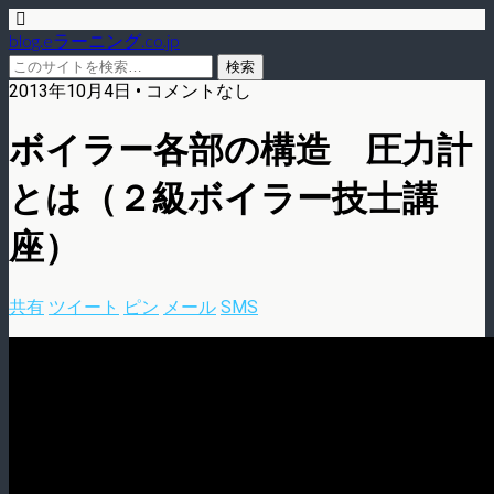
blog.eラーニング.co.jp
2013年10月4日 • コメントなし
ボイラー各部の構造 圧力計
とは（２級ボイラー技士講
座）
共有
ツイート
ピン
メール
SMS