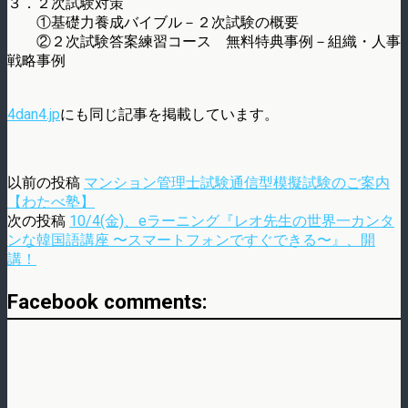
３．２次試験対策
①基礎力養成バイブル－２次試験の概要
②２次試験答案練習コース 無料特典事例－組織・人事
戦略事例
4dan4.jp
にも同じ記事を掲載しています。
以前の投稿
マンション管理士試験通信型模擬試験のご案内
【わたべ塾】
次の投稿
10/4(金)、eラーニング『レオ先生の世界一カンタ
ンな韓国語講座 〜スマートフォンですぐできる〜』、開
講！
Facebook comments: