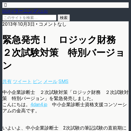
blog.eラーニング.co.jp
2013年10月3日 • コメントなし
緊急発売！ ロジック財務
２次試験対策 特別バージョ
ン
共有
ツイート
ピン
メール
SMS
中小企業診断士 ２次試験対策「ロジック財務 ２次試験対
策 特別バージョン」を緊急発売しました。
こんにちは。
4dan4.jp
中小企業診断士資格支援コンソーシ
アムの金高です。
いよいよ、中小企業診断士 2次試験の筆記試験の直前期に