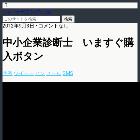
blog.eラーニング.co.jp
2012年9月3日 • コメントなし
中小企業診断士 いますぐ購
入ボタン
共有
ツイート
ピン
メール
SMS