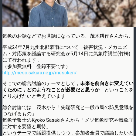
気象のお話などでお世話になっている、茂木耕作さんから、
平成24年7月九州北部豪雨について，被害状況・メカニズ
ム・対応策を議論する研究会が5月14日に気象庁講堂(竹橋)
にて行われます．
（参加費無料，登録不要です）
http://meso.sakura.ne.jp/mesoken/
そこでの総合討論のテーマとして，
未来を前向きに変えてい
くために，どのようなことが必要だと思うか
，ということを
とりあげたいと考えています．
総合討論では，茂木から「先端研究と一般市民の防災意識を
つなげるもの」
気象予報士のKyoko Sasakiさんから「メソ気象研究や気象庁
に対する要望と期待」
というテーマで話題提供しつつ，参加者全員で議論したいと