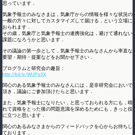
思っています．
気象予報士のみなさまは，気象庁からの情報を様々な状況の
一般の方々に対してカスタマイズして届ける，という立場に
おられます．
その歳，気象庁と気象予報士の連携強化は，避けて通れない
課題になろうかと思います．
その議論の第一歩として，気象予報士のみなさんから率直な
要望・期待・提案などをお聞かせ下さい．
プログラムと研究会の趣旨：
http://bit.ly/WUPs5X
関心のある気象予報士のみなさんには，是非研究会においで
頂き，議論にご参加頂けたらと思います．
また，気象予報士になりたい，と思っておられる方にも，晴
れて資格をとった後の問題意識を深めるためにも，きっと役
に立つと思います．
関心のあるみなさまからのフィードバックを心からお待ちし
ております．