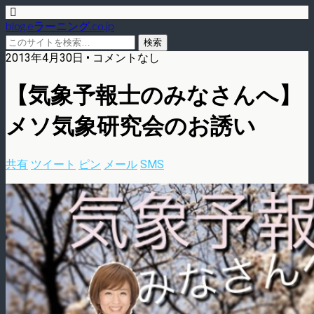
blog.eラーニング.co.jp
2013年4月30日 • コメントなし
【気象予報士のみなさんへ】
メソ気象研究会のお誘い
共有
ツイート
ピン
メール
SMS