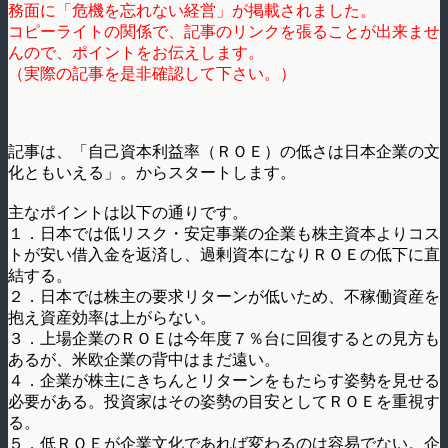
務面に「危機を忘れない経営」が掲載されました。
コピーライトの関係で、記事のリンクを張ることが出来ませ
んので、ポイントをお伝えします。
（実際の記事を是非確認して下さい。）
記事は、「自己資本利益率（ＲＯＥ）の低さは日本企業の文
化ともいえる」。からスタートします。
主なポイントは以下の通りです。
１．日本では低リスク・安定事業の企業も株主資本よりコス
トが安い借入金を返済し、過剰資本になりＲＯＥの低下に直
結する。
２．日本では株主の要求リターンが低いため、不稼働資産を
抱え資産効率は上がらない。
３．上場企業のＲＯＥは今年度７％台に回復するとの見方も
あるが、米欧企業の背中はまだ遠い。
４．企業が株主にきちんとリターンをもたらす姿勢を見せる
必要がある。投資家はその姿勢の目安としてＲＯＥを重視す
る。
５．低ＲＯＥが企業文化であれば変わるのは容易でない。企