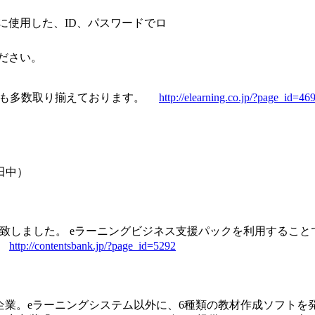
に使用した、ID、パスワードでロ
ださい。
ンツも多数取り揃えております。
http://elearning.co.jp/?page_id=46
： 田中）
致しました。 eラーニングビジネス支援パックを利用すること
。
http://contentsbank.jp/?page_id=5292
門企業。eラーニングシステム以外に、6種類の教材作成ソフトを発