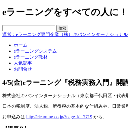
eラーニングをすべての人に！blo
運営：eラーニング専門企業（株）キバンインターナショナル
ホーム
eラーニングシステム
eラーニング教材
人気記事
お問合せ
4/5(金)eラーニング『税務実務入門』開
株式会社キバンインターナショナル（東京都千代田区・代表取締
日本の税制度、法人税、所得税の基本的な仕組みや、日常業
お申込みは
http://elearning.co.jp/?page_id=7719
から。