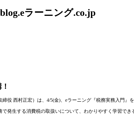
g.eラーニング.co.jp
講！
役 西村正宏）は、4/5(金)、eラーニング『税務実務入門』
務で発生する消費税の取扱いについて、わかりやすく学習でき