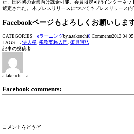
た、国内初の企業向け課金可能、会員限定可能インターネット生中継
選定された。 本プレスリリースについて本プレスリリース
Facebookページもよろしくお願いしま
CATEGORIES
eラーニング
by.a.takeuchi
0
Comments
2013.04.05
TAGS ,
法人税
,
税務実務入門
,
須貝明弘
記事の投稿者
a.takeuchi a
Facebook comments:
コメントをどうぞ