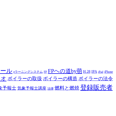
ツール
FPへの道by萌
H.28
IPA
eラーニングシステム
iPhone
FP
iPad
ジオ
ボイラーの取扱
ボイラーの構造
ボイラーの法令
登録販売者
燃料と燃焼
象予報士
気象予報士講座
法律