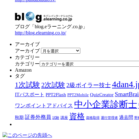
ブログ「blog.eラーニング.co.jp」
http://blog.elearning.co.jp/
アーカイブ
アーカイブ
カテゴリー
カテゴリー
Amazon
タグ
4dan4.j
1次試験
2次試験
2級ボイラー技士
SmartBra
ITパスポート
PPT2Flash
QuizCreator
PPT2Mobile
中小企業診断士
ワンポイントアドバイス
資格
証券外務員
過去問
秋期
講座
試験
資格取得
運行管理者
野