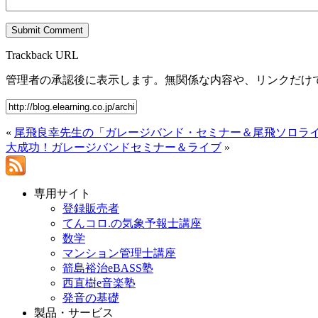
Trackback URL
管理者の承認後に表示します。無関係な内容や、リンクだけ
«
尾飛良幸先生の「ガレージバンド・セミナー＆尾飛ソロラ
大成功！ガレージバンドセミナー＆ライブ
»
専用サイト
登録販売者
てんコロ.の気象予報士講座
数学
マンション管理士講座
箭島裕治eBASS塾
西直樹e音楽塾
発音の基礎
製品・サービス