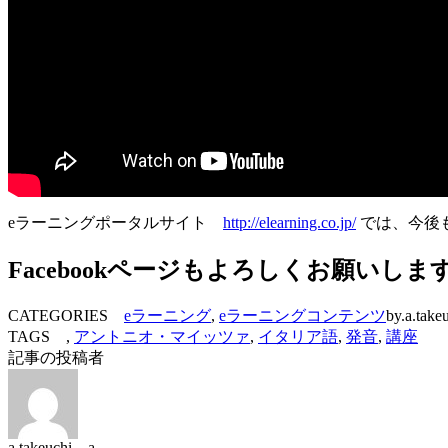
eラーニングポータルサイト
http://elearning.co.jp/
では、今後
Facebookページもよろしくお願いしま
CATEGORIES
eラーニング
,
eラーニングコンテンツ
by.a.take
TAGS ,
アントニオ・マイッツァ
,
イタリア語
,
発音
,
講座
記事の投稿者
a.takeuchi a