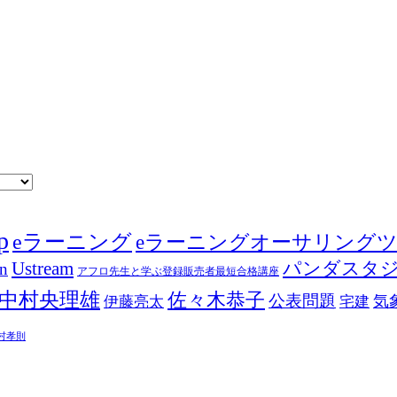
p
eラーニング
eラーニングオーサリング
Ustream
パンダスタ
in
アフロ先生と学ぶ登録販売者最短合格講座
中村央理雄
佐々木恭子
公表問題
伊藤亮太
気
宅建
村孝則