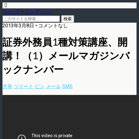
blog.eラーニング.co.jp
2013年3月8日 • コメントなし
証券外務員1種対策講座、開
講！（1）メールマガジンバ
ックナンバー
共有
ツイート
ピン
メール
SMS