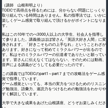
（講師 山根和明より）
TOEICで高得点を得るためには、分からない問題にじっくり
取り組んでいる時間はありません。私の指導法では、いかに
楽しくゲーム感覚で取り組んで頂けるかがポイントになりま
す。
私はこの10年でのべ3000人以上の大学生、社会人を指導し
て参りました。講義後はほぼ皆さん「英語大好き人間」に変
身されます。「好きこそものの上手なれ」ということわざが
あります。好きになって初めてミラクルパワーが出るので
す。私はそのミラクルパワーの伝道者でありたいと願ってい
ます。皆さんに伝えなくてはならない、そのためには動画、
音声による講義がどうしても必要だったのです。
この講義ではTOEICのpart1～part７までの攻略法をゲーム感
覚で指導しています。
ゲーム感覚といっても、本当の実力をつけるためのリスニン
グ勉強法、語彙力、速読力をつけるための勉強法をわかりや
すく解説しています。
大学で大きな成果をあげた山根講座、どうぞお楽しみくださ
い。