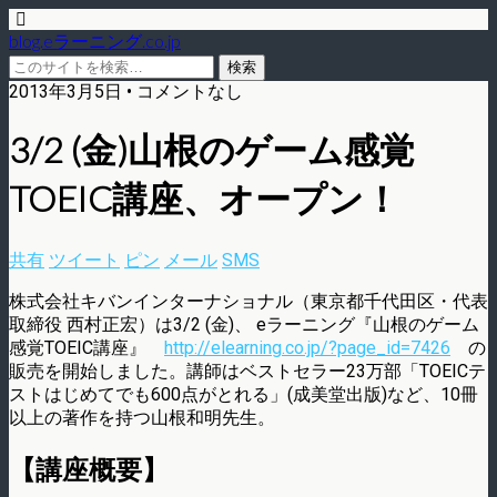
blog.eラーニング.co.jp
2013年3月5日 • コメントなし
3/2 (金)山根のゲーム感覚
TOEIC講座、オープン！
共有
ツイート
ピン
メール
SMS
株式会社キバンインターナショナル（東京都千代田区・代表
取締役 西村正宏）は3/2 (金)、 eラーニング『山根のゲーム
感覚TOEIC講座』
http://elearning.co.jp/?page_id=7426
の
販売を開始しました。講師はベストセラー23万部「TOEICテ
ストはじめてでも600点がとれる」(成美堂出版)など、10冊
以上の著作を持つ山根和明先生。
【講座概要】