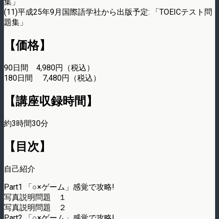
集」
(11)平成25年9月国際語学社から出版予定: 「TOEICテスト問
題集」
【価格】
90日間 4,980円（税込）
180日間 7,480円（税込）
【講座収録時間】
約3時間30分
【目次】
自己紹介
Part1 「○×ゲーム」感覚で攻略!
写真説明問題 １
写真説明問題 ２
Part2 「○×ゲーム」感覚で攻略!