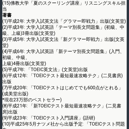
(15)佛教大学「夏のスクーリング講座」リスニングスキル担
当
著書
(1)平成2年: 大学入試英文法「グラマー即戦力」出版(文英堂)
(2)平成3年: 大学入試英語「テーマ別長文問題集」(初級、中
級、上級)3冊出版(文英堂)
(3)平成5年: 大学入試英文法「新グラマー即戦力」出版(文英
堂)
(4)平成6年: 大学入試英語「新テーマ別長文問題集」(入門、
初級、中級、
上級)4冊出版(文英堂)
(5)平成7年: 「TOEIC英文法」(文英堂)出版
(6)平成12年: 「TOEICテスト最短最速攻略テク」(二見書房)
出版
(7)平成20年: 「TOEICテストはじめてでも600点がとれる」
(成美堂出版)
*現在23万部のベストセラー)
(8)平成21年: 「新TOEICテスト最短最速攻略テク」(二見書
房)出版
(9)平成23年: 「TOEICテスト入門講座」(語研)
(10)平成25年5月ナツメ社から出版予定: 「TOEICテスト問題