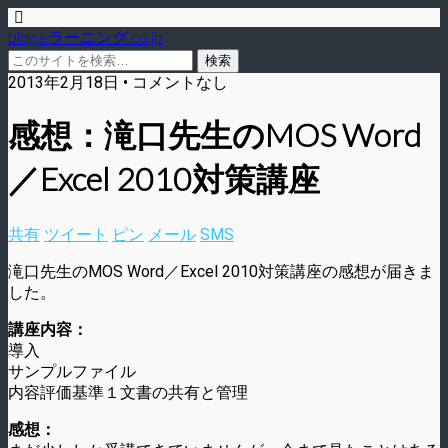
blog.eラーニング.co.jp
2013年2月18日 • コメントなし
感想：滝口先生のMOS Word
／Excel 2010対策講座
共有
ツイート
ピン
メール
SMS
滝口先生のMOS Word／Excel 2010対策講座の感想が届きま
した。
講座内容：
導入
サンプルファイル
内容評価基準１文書の共有と管理
感想：