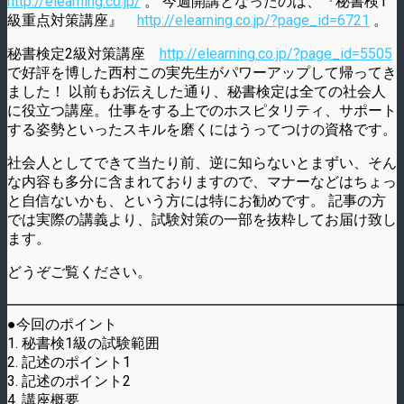
http://elearning.co.jp/
。 今週開講となったのは、『秘書検1
級重点対策講座』
http://elearning.co.jp/?page_id=6721
。
秘書検定2級対策講座
http://elearning.co.jp/?page_id=5505
で好評を博した西村この実先生がパワーアップして帰ってき
ました！ 以前もお伝えした通り、秘書検定は全ての社会人
に役立つ講座。仕事をする上でのホスピタリティ、サポート
する姿勢といったスキルを磨くにはうってつけの資格です。
社会人としてできて当たり前、逆に知らないとまずい、そん
な内容も多分に含まれておりますので、マナーなどはちょっ
と自信ないかも、という方には特にお勧めです。 記事の方
では実際の講義より、試験対策の一部を抜粋してお届け致し
ます。
どうぞご覧ください。
━━━━━━━━━━━━━━━━━━━━━━━━━━━
●今回のポイント
1. 秘書検1級の試験範囲
2. 記述のポイント1
3. 記述のポイント2
4. 講座概要