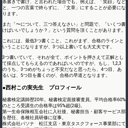
条書きで書け、と言われた場合でも、例えば、「笑顔」など
と、一つの言葉で終らずに、「文章」にすることが必要にな
ります。
また「〜について、三つ答えなさい」と問題で、「いくつ書
けばいいでしょうか？」という質問を頂くことがあります。
これには、最低3つ書くこと。これがまず、合格のラインと
いうことになりますが、3つ以上書いても大丈夫です。
3つ書いていて、それが全て、ポイントを押さえて正解とし
て採点してもらえるのであればいいのですが、もし、1,2,3
のうち、3つめがちょっと不安だなと思ったら、4つ目、あ
るいは、5つ目を書くのが、合格の早道となります。
●西村この実先生 プロフィール
秘書検定講師歴20年。秘書検定面接審査員。平均合格率60%
のところ受講生の合格率は95%超(2級)。
第一生命保険相互会社に入社後、秘書担当・顧客サービス部
を歴任、各種社員研修に従事。
株式会社パソナ 松江支店・東京タスクフォース事業部にて