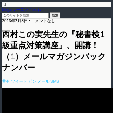
blog.eラーニング.co.jp
2013年2月8日 • コメントなし
西村この実先生の『秘書検1
級重点対策講座』、開講！
（1）メールマガジンバック
ナンバー
共有
ツイート
ピン
メール
SMS