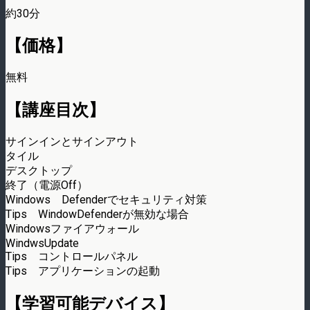
約30分
【価格】
無料
【講座目次】
サインインとサインアウト
タイル
デスクトップ
終了（電源Off）
Windows Defenderでセキュリティ対策
Tips WindowDefenderが無効な場合
Windowsファイアウォール
WindwsUpdate
Tips コントロールパネル
Tips アプリケーションの起動
【学習可能デバイス】