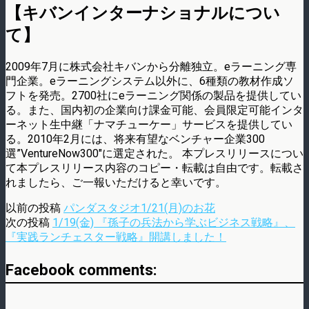
【キバンインターナショナルについ
て】
2009年7月に株式会社キバンから分離独立。eラーニング専
門企業。eラーニングシステム以外に、6種類の教材作成ソ
フトを発売。2700社にeラーニング関係の製品を提供してい
る。また、国内初の企業向け課金可能、会員限定可能インタ
ーネット生中継「ナマチューケー」サービスを提供してい
る。2010年2月には、将来有望なベンチャー企業300
選”VentureNow300″に選定された。 本プレスリリースについ
て本プレスリリース内容のコピー・転載は自由です。転載さ
れましたら、ご一報いただけると幸いです。
以前の投稿
パンダスタジオ1/21(月)のお花
次の投稿
1/19(金) 『孫子の兵法から学ぶビジネス戦略』、
『実践ランチェスター戦略』開講しました！
Facebook comments: