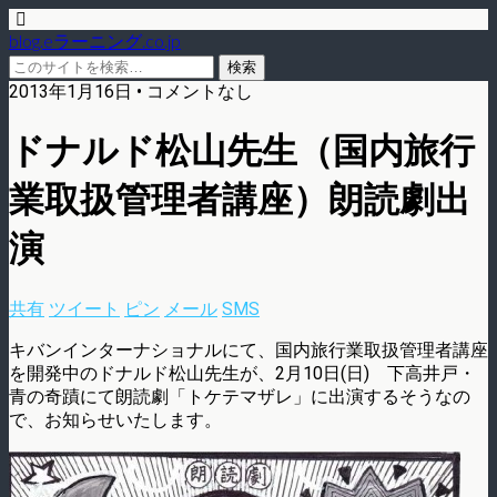
blog.eラーニング.co.jp
2013年1月16日 • コメントなし
ドナルド松山先生（国内旅行
業取扱管理者講座）朗読劇出
演
共有
ツイート
ピン
メール
SMS
キバンインターナショナルにて、国内旅行業取扱管理者講座
を開発中のドナルド松山先生が、2月10日(日) 下高井戸・
青の奇蹟にて朗読劇「トケテマザレ」に出演するそうなの
で、お知らせいたします。