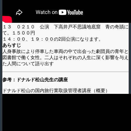
１３ ０２１０ 公演 下高井戸不思議地底窟 青の奇蹟に
て。１５００円
１４：００、１９：００の2回公演になります。
あらすじ
人身事故により停車した車両の中で出会った劇団員の青年と
図書館で働く女性。二人はそれぞれの人生に深く影響を与え
た人間について語り出す
参考：ドナルド松山先生の講座
ドナルド松山の国内旅行業取扱管理者講座（概要）