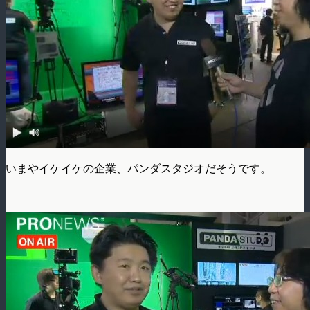
いまやイケイケの企業、パンダスタジオだそうです。