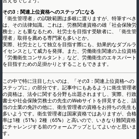
言えるでしょう。
その3：関連上位資格へのステップになる
「衛生管理者」の試験範囲は多岐に渡りますが、特筆すべき
は、その法律知識。これは、労務関連資格の雄「社会保険労
務士」とも重なるため、社労士を目指す受験者に、「衛生管
理者」取得を薦める専門家も多いとか。
実際、社労士として独立を目指す際にも、効果的なダブルラ
イセンスとして威力を発揮。また、労働衛生関連の上位資格
「労働衛生コンサルタント」など、労働衛生のエキスパート
を目指すための足掛かりとすることもできます。
この中で特に注目したいのは、「その3：関連上位資格への
ステップに」の部分です。記事中にもあるように衛生管理者
の資格は、法令に関する分野も出題されますし、実際、行政
書士や社会保険労務士の先生のWebサイトを拝見すると、該
当の士業の免許の他に、衛生管理者の資格をお持ちの先生も
多いようです。衛生管理者は国家資格ではありますが、合格
率は1種（51%）2種（65%）と高いので、いきなり難関資格
にチャレンジする前のウォームアップとしてよいかと思いま
す。