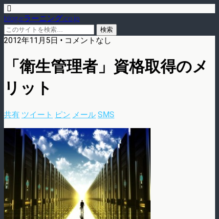
blog.eラーニング.co.jp
2012年11月5日 • コメントなし
「衛生管理者」資格取得のメ
リット
共有
ツイート
ピン
メール
SMS