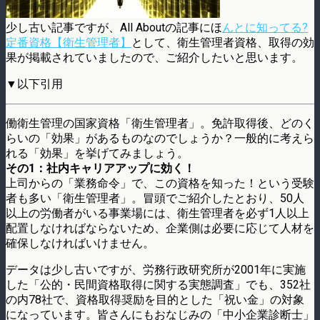
少し古い記事ですが、All Aboutの記事にほ
んとに知ってる?
定番資格【衛生管理者】
として、衛生管理者資格、取得の効
果が掲載されていましたので、ご紹介したいと思います。
▼以下引用
働衛生管理の国家資格「衛生管理者」。免許取得後、どのく
らいの「効果」があるものなのでしょうか？一般的に考えら
れる「効果」を挙げてみましょう。
その1：社内キャリアアップに効く！
上司からの「業務命令」で、この資格を知った！という受験
者も多い「衛生管理者」。冒頭でご紹介したとおり、50人
以上の労働者がいる事業場には、衛生管理者を必ず1人以上
配置しなければならないため、企業側は必要に応じて人材を
確保しなければいけません。
データは少し古いですが、労務行政研究所が2001年に実施
した「公的・民間資格取得に関する実態調査」でも、352社
の内78社で、資格取得奨励を目的とした「祝い金」の対象
になっています。皆さんにもおなじみの「中小企業診断士」