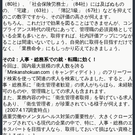
（80社）、「社会保険労務士」（84社）には及ばぬもの
の、「宅建」（63社）、「簿記1級」（67社）などを抑えて
のこの数字ですから、その評価の高さが伺えます。
もちろん、これだけで効果を図ることはできませんが、コン
プライアンス時代の現代にあって、管理職の必須資格として
いる企業も多いとか。取得すれば、社内評価アップにつなが
ることは間違いないでしょう。自発的に取得を目指すだけで
なく、「業務命令」にもしっかり応えておきましょう。
その2：人事・総務系での就・転職に効く！
今回は、国内最大規模の求人数を誇る
「Minkanshokuan.com（キャンディデイト）」のフリーワー
ド検索を使って関連の求人を検索してみました。すると、人
事・総務系に「衛生管理者歓迎」の求人がちらほら。未経験
可のものや、管理職としての求人も含まれます。
また、業務内容の中に「衛生管理者取得」を挙げている求人
もあり、「衛生管理者」が珍重されている様子が伺えます。
（2007.4.17調査時点）
過重労働やメンタルヘルス対策の重要性が、大きくクローズ
アップされている現代の企業の中で、特に、人事・総務のエ
キスパートを目指す人なら、取得しておいて損はない資格と